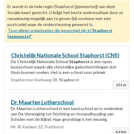
Er wordt in de hele regio (Staphorst [gemeente]) van deze
Sociale kaart gezocht. U krijgt het beste zoekresultaat door zo
nauwkeurig mogelijk aan te geven (bij voorkeur met een
postcode) waar de ondersteuning gewenst is.
Toon alleen organisaties die gevestigd zijn in
'Staphorst
[gemeente]'
Christelijk Nationale School
Staphorst
(CNS)
De Christelijk Nationale School
Staphorst
is een open
basisschool waarin alle christelijke geloofsrichtingen zich
thuis kunnen voelen. Het is een school voor primair
onderwijs met de Bijbel als basis voor...
Staphorster Kerkweg 38,
Staphorst
251 m
Dr. Maarten Lutherschool
Dr. Maarten Lutherschool is een basisschool en is onderdeel
van De Vereniging tot Stichting en Instandhouding van
Scholen met de Bijbel. Haar grondslag is het eeuwig,
onveranderlijk Woord van God. Haar...
Mr JB Kanlaan 32, Punthorst
4,4 km