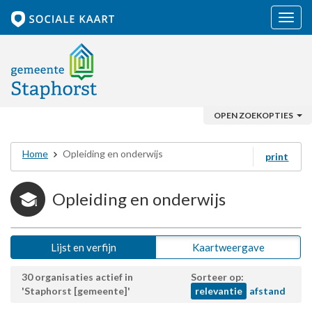
Navig
OPEN ZOEKOPTIES
Home
Opleiding en onderwijs
print
Opleiding en onderwijs
Lijst en verfijn
Kaartweergave
30 organisaties actief in
Sorteer op:
'Staphorst [gemeente]'
relevantie
afstand