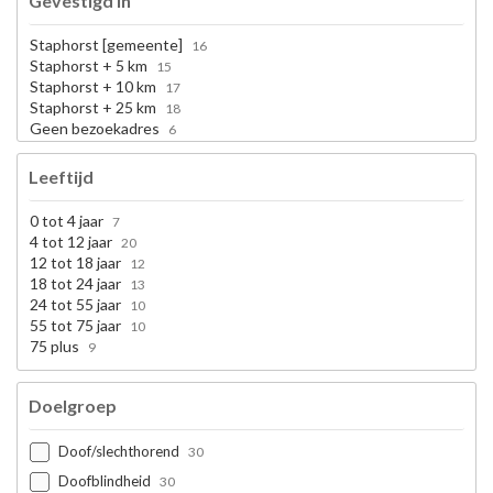
Gevestigd in
Staphorst [gemeente]
16
Staphorst + 5 km
15
Staphorst + 10 km
17
Staphorst + 25 km
18
Geen bezoekadres
6
Leeftijd
0 tot 4 jaar
7
4 tot 12 jaar
20
12 tot 18 jaar
12
18 tot 24 jaar
13
24 tot 55 jaar
10
55 tot 75 jaar
10
75 plus
9
Doelgroep
Doof/slechthorend
30
Doofblindheid
30