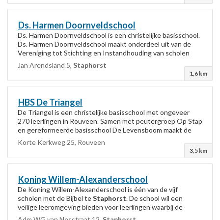
Ds. Harmen Doornveldschool
Ds. Harmen Doornveldschool is een christelijke basisschool.
Ds. Harmen Doornveldschool maakt onderdeel uit van de
Vereniging tot Stichting en Instandhouding van scholen
met de Bijbel te
Staphorst
. Het...
Jan Arendsland 5,
Staphorst
1,6 km
HBS De Triangel
De Triangel is een christelijke basisschool met ongeveer
270 leerlingen in Rouveen. Samen met peutergroep Op Stap
en gereformeerde basisschool De Levensboom maakt de
Triangel gebruik van de MCR. Op...
Korte Kerkweg 25, Rouveen
3,5 km
Koning Willem-Alexanderschool
De Koning Willem-Alexanderschool is één van de vijf
scholen met de Bijbel te
Staphorst
. De school wil een
veilige leeromgeving bieden voor leerlingen waarbij de
kernwoorden identiteit, kwaliteit, vertrouwen...
Adm WG van Nesstraat 12,
Staphorst