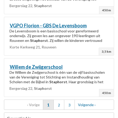
Stichting en Instandhouding van...
Bergerslag 22,
Staphorst
450 m
VGPO Florion - GBS De Levensboom
De Levensboom is een basisschool voor gereformeerd
onderwijs. Zij geven les aan ongeveer 190 leerlingen uit
Rouveen en
Staphorst
. Zij willen de kinderen vertrouwd
maken met de Bijbel. Met een open Bijbel...
Korte Kerkweg 21, Rouveen
3,5 km
Willem de Zwijgerschool
De Willem de Zwijgerschool is één van de vijf basisscholen
van de Vereniging tot Stichting en Instandhouding van
Scholen met de Bijbel in
Staphorst
. Haar grondslag is het
Woord van God zoals beleden wordt...
Bergerslag 22,
Staphorst
450 m
pagina
pagina
1
pagina
‹
Vorige
pagina
pagina
Volgende
›
2
3