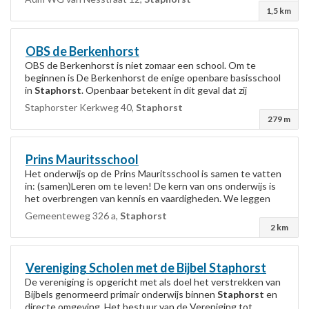
1,5 km
OBS de Berkenhorst
OBS de Berkenhorst is niet zomaar een school. Om te
beginnen is De Berkenhorst de enige openbare basisschool
in
Staphorst
. Openbaar betekent in dit geval dat zij
openstaan voor alle leerlingen, ongeacht...
Staphorster Kerkweg 40,
Staphorst
279 m
Prins Mauritsschool
Het onderwijs op de Prins Mauritsschool is samen te vatten
in: (samen)Leren om te leven! De kern van ons onderwijs is
het overbrengen van kennis en vaardigheden. We leggen
daarbij de nadruk op het (samen...
Gemeenteweg 326 a,
Staphorst
2 km
Vereniging Scholen met de Bijbel
Staphorst
De vereniging is opgericht met als doel het verstrekken van
Bijbels genormeerd primair onderwijs binnen
Staphorst
en
directe omgeving. Het bestuur van de Vereniging tot