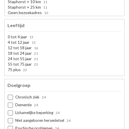
Staphorst + 10 km
11
Staphorst + 25 km
11
Geen bezoekadres
10
Leeftijd
0 tot 4 jaar
15
4 tot 12 jaar
15
12 tot 18 jaar
16
18 tot 24 jaar
21
24 tot 55 jaar
21
55 tot 75 jaar
23
75 plus
22
Doelgroep
Chronisch ziek
24
Dementie
24
Lichamelijke beperking
24
Niet aangeboren hersenletsel
24
Psychische problemen
24