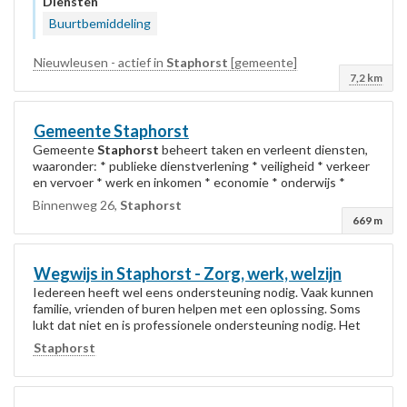
Diensten
Buurtbemiddeling
Nieuwleusen - actief in
Staphorst
[gemeente]
7,2 km
Gemeente
Staphorst
Gemeente
Staphorst
beheert taken en verleent diensten,
waaronder: * publieke dienstverlening * veiligheid * verkeer
en vervoer * werk en inkomen * economie * onderwijs *
jeugdhulp * zorg...
Binnenweg 26,
Staphorst
669 m
Wegwijs in
Staphorst
- Zorg, werk, welzijn
Iedereen heeft wel eens ondersteuning nodig. Vaak kunnen
familie, vrienden of buren helpen met een oplossing. Soms
lukt dat niet en is professionele ondersteuning nodig. Het
kan in ons ingewikkelde maatschappij...
Staphorst