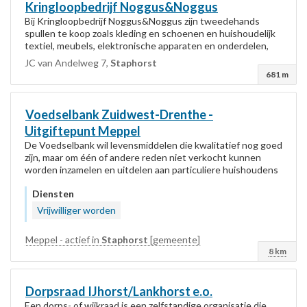
Kringloopbedrijf Noggus&Noggus
Bij Kringloopbedrijf Noggus&Noggus zijn tweedehands
spullen te koop zoals kleding en schoenen en huishoudelijk
textiel, meubels, elektronische apparaten en onderdelen,
kleine huishoudelijke en decoratieve...
JC van Andelweg 7,
Staphorst
681 m
Voedselbank Zuidwest-Drenthe -
Uitgiftepunt Meppel
De Voedselbank wil levensmiddelen die kwalitatief nog goed
zijn, maar om één of andere reden niet verkocht kunnen
worden inzamelen en uitdelen aan particuliere huishoudens
die onvoldoende geld overhouden...
Diensten
Vrijwilliger worden
Meppel - actief in
Staphorst
[gemeente]
8 km
Dorpsraad IJhorst/Lankhorst e.o.
Een dorps- of wijkraad is een zelfstandige organisatie die