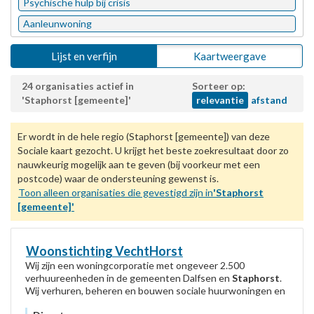
Psychische hulp bij crisis
Aanleunwoning
Lijst en verfijn
Kaartweergave
24 organisaties actief in
Sorteer op:
'Staphorst [gemeente]'
relevantie
afstand
Er wordt in de hele regio (Staphorst [gemeente]) van deze
Sociale kaart gezocht. U krijgt het beste zoekresultaat door zo
nauwkeurig mogelijk aan te geven (bij voorkeur met een
postcode) waar de ondersteuning gewenst is.
Toon alleen organisaties die gevestigd zijn in
'Staphorst
[gemeente]'
Woonstichting VechtHorst
Wij zijn een woningcorporatie met ongeveer 2.500
verhuureenheden in de gemeenten Dalfsen en
Staphorst
.
Wij verhuren, beheren en bouwen sociale huurwoningen en
garages. We bieden verschillende typen...