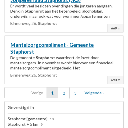
Jongerenraad
Staphorst
(JRS)
Er wordt veel besloten over dingen die jongeren aangaan.
Denk in
Staphorst
aan het ketenbeleid, alcoholplan,
onderwijs, maar ook wat voor woningen/appartementen
moeten er komen. Dit wordt besloten zonder...
Binnenweg 26,
Staphorst
669 m
Mantelzorgcompliment - Gemeente
Staphorst
De gemeente
Staphorst
waardeert de inzet door
mantelzorgers. In november wordt hiervoor een financieel
mantelzorgcompliment uitgedeeld. Het
mantelzorgcompliment bestaat in 2023 uit een vergoeding
Binnenweg 26,
Staphorst
van...
693 m
pagina
pagina
1
pagina
‹
Vorige
pagina
pagina
Volgende
›
2
3
Gevestigd in
Staphorst [gemeente]
10
Staphorst + 5 km
9